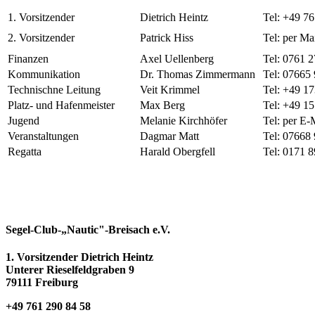
1. Vorsitzender
Dietrich Heintz
Tel: +49 7
2. Vorsitzender
Patrick Hiss
Tel: per Ma
Finanzen
Axel Uellenberg
Tel: 0761 
Kommunikation
Dr. Thomas Zimmermann
Tel: 07665
Technischne Leitung
Veit Krimmel
Tel: +49 1
Platz- und Hafenmeister
Max Berg
Tel: +49 1
Jugend
Melanie Kirchhöfer
Tel: per E-
Veranstaltungen
Dagmar Matt
Tel: 07668
Regatta
Harald Obergfell
Tel: 0171 
Segel-Club-„Nautic"-Breisach e.V.
1. Vorsitzender Dietrich Heintz
Unterer Rieselfeldgraben 9
79111 Freiburg
+49 761 290 84 58