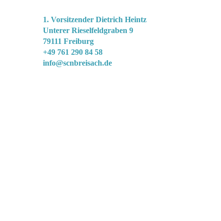
Segel-Club-„Nautic"-Breisach e.V.
1. Vorsitzender Dietrich Heintz
Unterer Rieselfeldgraben 9
79111 Freiburg
+49 761 290 84 58
info@scnbreisach.de
© Segel-Club „Nautic“ Breisach e. V. Copyright 2026