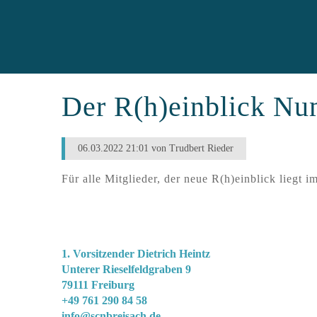
Der R(h)einblick Num
06.03.2022 21:01
von Trudbert Rieder
Für alle Mitglieder, der neue R(h)einblick liegt i
Segel-Club-„Nautic"-Breisach e.V.
1. Vorsitzender Dietrich Heintz
Unterer Rieselfeldgraben 9
79111 Freiburg
+49 761 290 84 58
info@scnbreisach.de