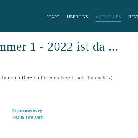
START
ÜBER UNS
AKTUELLES
REV
mer 1 - 2022 ist da ...
m
internen Bereich
für euch bereit, holt ihn euch ;-)
Clubgelände
Franzosenweg
79206 Breisach