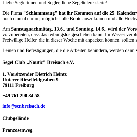
Liebe Seglerinnen und Segler, liebe Segelinteressierte!
Die Firma
"Schlammsaug" hat ihr Kommen auf die 25. Kalenderwo
noch einmal darum, möglichst alle Boote auszukranen und alle Hoch
Am
Samstagnachmittag, 13.6., und Sonntag, 14.6., wird der Vor
vorzubereiten, dass das reibungslos geschehen kann. Im Wasser verb
Freiwillige Helfer, die in dieser Woche mit anpacken können, sollte
Leinen und Befestigungen, die die Arbeiten behindern, werden dann v
Segel-Club-„Nautic"-Breisach e.V.
1. Vorsitzender Dietrich Heintz
Unterer Rieselfeldgraben 9
79111 Freiburg
+49 761 290 84 58
info@scnbreisach.de
Clubgelände
Franzosenweg